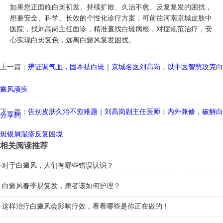
如果您正面临白斑初发、持续扩散、久治不愈、反复复发的困扰，
想要安全、科学、长效的个性化诊疗方案，可前往河南京城皮肤中
医院，找刘高岗主任面诊，精准查找白斑病根，对症规范治疗，安
心实现白斑复色，远离白癜风复发困扰。
上一篇：
辨证调气血，固本祛白斑｜京城名医刘高岗，以中医智慧攻克白
癜风顽疾
下一篇：
告别皮肤久治不愈难题｜刘高岗副主任医师：内外兼修，破解白
分享到
斑银屑湿疹反复困境
相关阅读推荐
·
对于白癜风，人们有哪些错误认识？
·
白癜风春季易复发，患者该如何护理？
·
这样治疗白癜风会影响疗效，看看哪些是你正在做的！