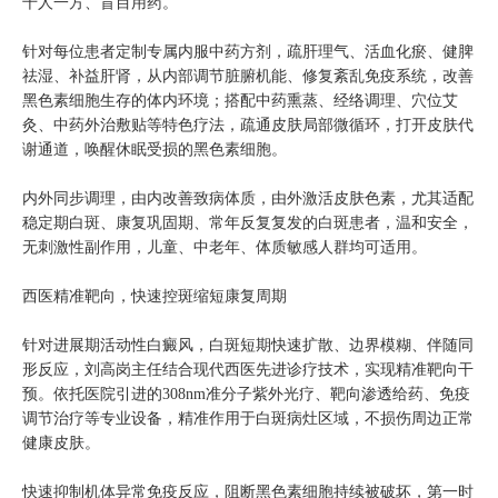
千人一方、盲目用药。
针对每位患者定制专属内服中药方剂，疏肝理气、活血化瘀、健脾
祛湿、补益肝肾，从内部调节脏腑机能、修复紊乱免疫系统，改善
黑色素细胞生存的体内环境；搭配中药熏蒸、经络调理、穴位艾
灸、中药外治敷贴等特色疗法，疏通皮肤局部微循环，打开皮肤代
谢通道，唤醒休眠受损的黑色素细胞。
内外同步调理，由内改善致病体质，由外激活皮肤色素，尤其适配
稳定期白斑、康复巩固期、常年反复复发的白斑患者，温和安全，
无刺激性副作用，儿童、中老年、体质敏感人群均可适用。
西医精准靶向，快速控斑缩短康复周期
针对进展期活动性白癜风，白斑短期快速扩散、边界模糊、伴随同
形反应，刘高岗主任结合现代西医先进诊疗技术，实现精准靶向干
预。依托医院引进的308nm准分子紫外光疗、靶向渗透给药、免疫
调节治疗等专业设备，精准作用于白斑病灶区域，不损伤周边正常
健康皮肤。
快速抑制机体异常免疫反应，阻断黑色素细胞持续被破坏，第一时