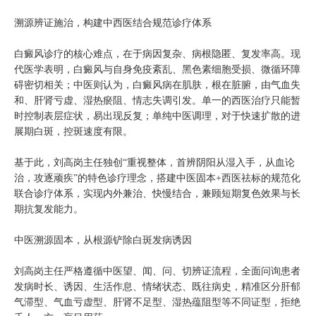
溯源辨证施治，构建中西医结合规范诊疗体系
白癜风诊疗的核心难点，在于病因复杂、病根隐匿、复发率高。现
代医学表明，白癜风与自身免疫紊乱、黑色素细胞受损、微循环障
碍密切相关；中医则认为，白癜风病在肌肤，根在脏腑，由气血失
和、肝肾亏虚、湿热瘀阻、情志失调引发。单一的西医治疗只能暂
时控制表层症状，易出现反复；单纯中医调理，对于快速扩散的进
展期白斑，控斑速度有限。
基于此，刘高岗主任独创“重视整体，首辨阴阳从湿入手，从血论
治，攻逐顽疾”的特色诊疗理念，搭建中医固本+西医祛标的规范化
联合诊疗体系，实现内外兼治、快慢结合，兼顾短期复色效果与长
期抗复发能力。
中医溯源固本，从根源铲除白斑发病诱因
刘高岗主任严格遵循中医望、闻、问、切辨证流程，全面问询患者
发病时长、诱因、生活作息、情绪状态、既往病史，精准区分肝郁
气滞型、气血亏虚型、肝肾不足型、湿热蕴阻型等不同证型，拒绝