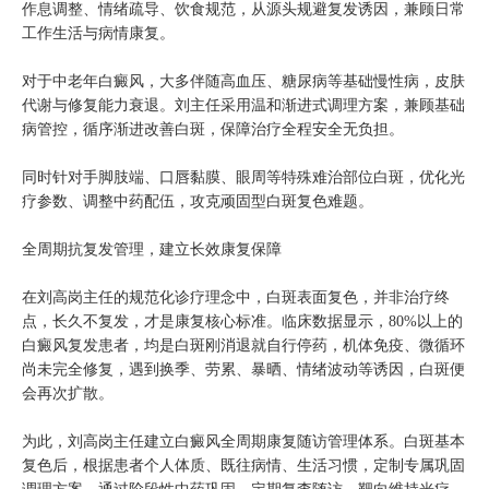
作息调整、情绪疏导、饮食规范，从源头规避复发诱因，兼顾日常
工作生活与病情康复。
对于中老年白癜风，大多伴随高血压、糖尿病等基础慢性病，皮肤
代谢与修复能力衰退。刘主任采用温和渐进式调理方案，兼顾基础
病管控，循序渐进改善白斑，保障治疗全程安全无负担。
同时针对手脚肢端、口唇黏膜、眼周等特殊难治部位白斑，优化光
疗参数、调整中药配伍，攻克顽固型白斑复色难题。
全周期抗复发管理，建立长效康复保障
在刘高岗主任的规范化诊疗理念中，白斑表面复色，并非治疗终
点，长久不复发，才是康复核心标准。临床数据显示，80%以上的
白癜风复发患者，均是白斑刚消退就自行停药，机体免疫、微循环
尚未完全修复，遇到换季、劳累、暴晒、情绪波动等诱因，白斑便
会再次扩散。
为此，刘高岗主任建立白癜风全周期康复随访管理体系。白斑基本
复色后，根据患者个人体质、既往病情、生活习惯，定制专属巩固