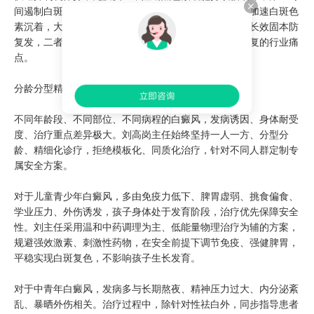
间遏制白斑扩散；精准刺激患处黑色素细胞分裂增殖，加速白斑色
素沉着，大幅缩短复色周期。西医快速控白止损，中医长效固本防
复发，二者优势互补，完美解决单一治疗见效慢、易反复的行业痛
点。
分龄分型精细化诊疗，适配全人群白斑康复需求
不同年龄段、不同部位、不同病程的白癜风，发病诱因、身体耐受
度、治疗重点差异极大。刘高岗主任始终坚持一人一方、分型分
龄、精细化诊疗，拒绝模板化、同质化治疗，针对不同人群定制专
属安全方案。
对于儿童青少年白癜风，多由免疫力低下、脾胃虚弱、挑食偏食、
学业压力、外伤诱发，孩子身体处于发育阶段，治疗优先保障安全
性。刘主任采用温和中药调理为主、低能量物理治疗为辅的方案，
规避强效激素、刺激性药物，在安全前提下调节免疫、强健脾胃，
平稳实现白斑复色，不影响孩子生长发育。
对于中青年白癜风，发病多与长期熬夜、精神压力过大、内分泌紊
乱、暴晒外伤相关。治疗过程中，除针对性祛白外，同步指导患者