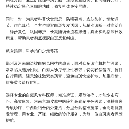
调理方案，通过阶段性中药巩固、定期复查随访、靶向维持光疗，
持续稳定黑色素细胞功能，修复机体免疫屏障。
同时一对一为患者科普饮食禁忌、防晒要点、皮肤防护、情绪调
节、作息规范，全方位规避白斑复发诱因，从精准诊断—对症治疗
—稳步复色—巩固养护—长期随访全流程跟进，真正实现临床长效
康复，帮助患者彻底摆脱白斑反复纠缠。
就医指南，科学治白少走弯路
郑州及河南周边被白癜风困扰的患者，面对众多诊疗机构与医师，
常常陷入选择困境。白癜风诊疗专业性极强，切勿轻信偏方、盲目
自行用药、随意涂抹激素类药膏，避免白斑快速扩散、加重病情，
错失黄金诊疗时机。
选择专业的白癜风专科医师，精准辨证、规范治疗，才能少走弯
路、高效康复。河南京城皮肤中医院刘高岗副主任医师，深耕白斑
专项诊疗，中西医结合内外兼治，分型分龄精准施策，全周期抗复
发管理，用专业、严谨、细致的诊疗服务，为每一位白斑患者保驾
护航。