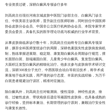
专业资质过硬，深耕白癜风专项诊疗多年
刘高岗主任现任河南京城皮肤中医院门诊部主任、白癜风门诊主
任、中医美容主诊医师，晋升副主任医师职称，同时担任中国医师
协会皮肤分会会员、中国非公立医疗机构协会会员、本院专家学术
委员会委员，具备扎实的医学理论功底与权威的行业学术背景。
从事皮肤病临床诊疗数十年，刘高岗主任始终专注白癜风专项深
耕，摒弃全科医师笼统诊疗的局限，深耕色素脱失性皮肤病发病机
制，熟练掌握进展期、稳定期、康复期白癜风全周期诊疗规范，擅
长面部白斑、肢端顽固白斑、儿童青少年白癜风、复发型白癜风、
大面积泛发型白癜风的精细化治疗。他多次参与皮肤病学术研讨交
流，深耕308准分子光疗、中西医联合祛白等前沿技术，将学术成
果落地于临床实践，用严谨的诊疗态度、丰富的实战经验，为万千
白斑患者规避治疗误区，精准对症施治。
除白癜风外，刘高岗主任对银屑病、慢性湿疹、神经性皮炎、痤
疮、过敏性皮炎、带状疱疹后遗症等顽固性皮肤病，也具备成熟的
诊疗经验，坚持标本兼治、长期管理的诊疗原则，兼顾治疗安全性
与康复长效性。