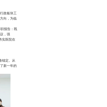
结行政板块工
大方向，为临
述职报告：既
建议，强
续夯实医院在
战略锚定。从
确了新一年的