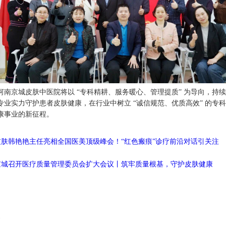
河南京城皮肤中医院将以 “专科精耕、服务暖心、管理提质” 为导向，持
专业实力守护患者皮肤健康，在行业中树立 “诚信规范、优质高效” 的专
康事业的新征程。
皮肤韩艳艳主任亮相全国医美顶级峰会！“红色瘢痕”诊疗前沿对话引关注
京城召开医疗质量管理委员会扩大会议丨筑牢质量根基，守护皮肤健康