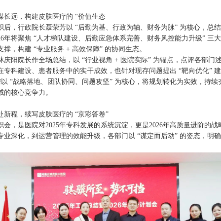
谋长远，构建皮肤医疗的 “价值生态
职后，行政院长聂荣芳以 “后勤为基、行政为轴、财务为脉” 为核心，总
26年将聚焦 “人才梯队建设、后勤应急体系完善、财务风控能力升级” 三
撑，构建 “专业服务 + 高效保障” 的协同生态。
林庆阳院长作全场总结，以 “行业视角 + 医院实际” 为锚点，点评各部门
在专科建设、患者服务中的实干成效，也针对现存问题提出 “靶向优化” 
 年需以 “战略落地、团队协同、问题攻坚” 为核心，将规划转化为实效，持
域的核心竞争力。
赴新程，续写皮肤医疗的 “京彩答卷”
职会，是医院对2025年专科发展的系统沉淀，更是2026年高质量进阶的
专业深化，到运营管理的效能升级，各部门以 “谋定而后动” 的姿态，明