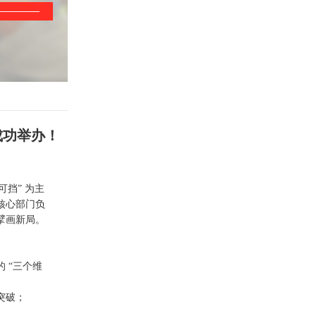
成功举办！
可挡” 为主
核心部门负
擘画新局。
 “三个维
突破；