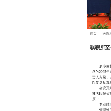
首页
-
医院
骐骥所至
岁序更
题的202
责人齐聚，
以复盘见真
会议开
林庆阳院长
度”：
专业维
管理维