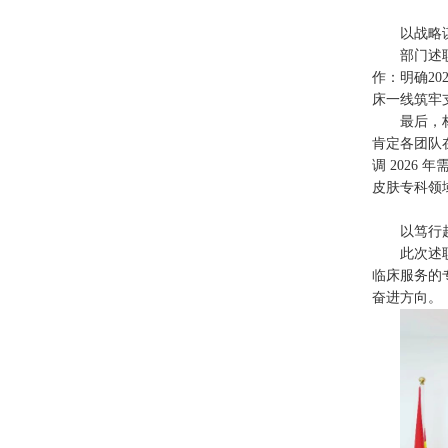
以战略
部门述
作：明确20
床一线筑牢支
最后，
肯定各团队
调 2026
皮肤专科领
以笃行
此次述
临床服务的
奋进方向。