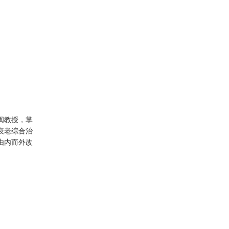
闽教授，掌
衰老综合治
由内而外改