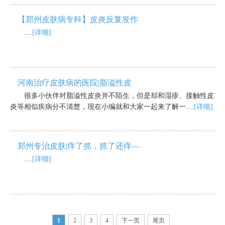
【郑州皮肤病专科】皮炎反复发作
....
[详细]
河南治疗皮肤病的医院|脂溢性皮
很多小伙伴对脂溢性皮炎并不陌生，但是却和湿疹、接触性皮
炎等相似疾病分不清楚，现在小编就和大家一起来了解一....
[详细]
郑州专治皮肤|痒了抓，抓了还痒—
....
[详细]
1
2
3
4
下一页
尾页