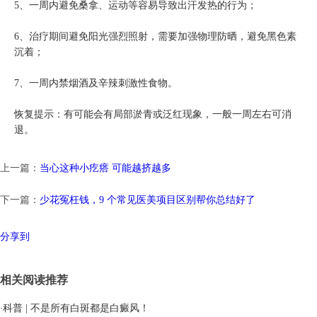
5、一周内避免桑拿、运动等容易导致出汗发热的行为；
6、治疗期间避免阳光强烈照射，需要加强物理防晒，避免黑色素
沉着；
7、一周内禁烟酒及辛辣刺激性食物。
恢复提示：有可能会有局部淤青或泛红现象，一般一周左右可消
退。
上一篇：
当心这种小疙瘩 可能越挤越多
下一篇：
少花冤枉钱，9 个常见医美项目区别帮你总结好了
分享到
相关阅读推荐
·
科普 | 不是所有白斑都是白癜风！