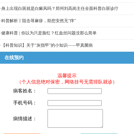
·
身上出现白斑就是白癜风吗？郑州刘高岗主任全面科普白斑诊疗
·
科普解析丨阻击荨麻疹，助您安然无“痒”
·
健康科普 | 你以为只是脸红？红血丝问题没那么简单
·
【科普知识】关于“灰指甲”的小知识——甲真菌病
在线预约
温馨提示
（个人信息绝对保密，网络挂号无需排队就诊）
病客姓名：
手机号码：
病情描述：