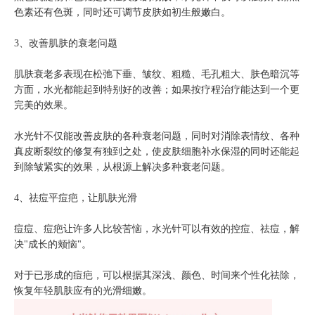
色素还有色斑，同时还可调节皮肤如初生般嫩白。
3、改善肌肤的衰老问题
肌肤衰老多表现在松弛下垂、皱纹、粗糙、毛孔粗大、肤色暗沉等
方面，水光都能起到特别好的改善；如果按疗程治疗能达到一个更
完美的效果。
水光针不仅能改善皮肤的各种衰老问题，同时对消除表情纹、各种
真皮断裂纹的修复有独到之处，使皮肤细胞补水保湿的同时还能起
到除皱紧实的效果，从根源上解决多种衰老问题。
4、祛痘平痘疤，让肌肤光滑
痘痘、痘疤让许多人比较苦恼，水光针可以有效的控痘、祛痘，解
决"成长的颊恼"。
对于已形成的痘疤，可以根据其深浅、颜色、时间来个性化祛除，
恢复年轻肌肤应有的光滑细嫩。